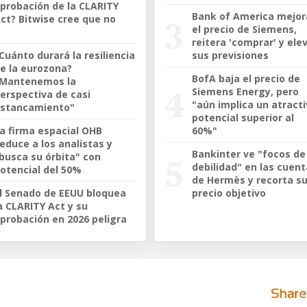
probación de la CLARITY
Bank of America mejor
ct? Bitwise cree que no
el precio de Siemens,
reitera 'comprar' y ele
Cuánto durará la resiliencia
sus previsiones
e la eurozona?
BofA baja el precio de
"Mantenemos la
Siemens Energy, pero
erspectiva de casi
"aún implica un atract
stancamiento"
potencial superior al
a firma espacial OHB
60%"
educe a los analistas y
Bankinter ve "focos de
busca su órbita" con
debilidad" en las cuen
otencial del 50%
de Hermès y recorta s
l Senado de EEUU bloquea
precio objetivo
a CLARITY Act y su
probación en 2026 peligra