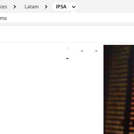
ices
Latam
IPSA
ima
-
-
-
-