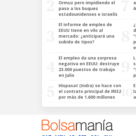
Ormuz pero impidiendo el
a
paso a los buques
A
estadounidenses e israelís
El informe de empleo de
¿
EEUU tiene en vilo al
d
mercado: ¿anticipará una
subida de tipos?
p
e
El empleo da una sorpresa
L
negativa en EEUU: destruye
s
23.000 puestos de trabajo
"
en julio
p
Hispasat (Indra) se hace con
E
el contrato principal de IRIS2
l
por más de 1.600 millones
a