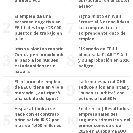
primera vez
estructural en el sector
aéreo"
El empleo da una
Signo mixto en Wall
sorpresa negativa en
Street: el Nasdaq lidera
EEUU: destruye 23.000
las compras tras el
puestos de trabajo en
sorprendente dato de
julio
empleo
Irán se plantea reabrir
El Senado de EEUU
Ormuz pero impidiendo
bloquea la CLARITY Act
el paso a los buques
y su aprobación en 2026
estadounidenses e
peligra
israelís
El informe de empleo
La firma espacial OHB
de EEUU tiene en vilo al
seduce a los analistas y
mercado: ¿anticipará
"busca su órbita" con
una subida de tipos?
potencial del 50%
Hispasat (Indra) se
En directo | Resultados
hace con el contrato
empresariales del
principal de IRIS2 por
segundo trimestre y del
más de 1.600 millones
primer semestre de
2026 en Europa y EEUU