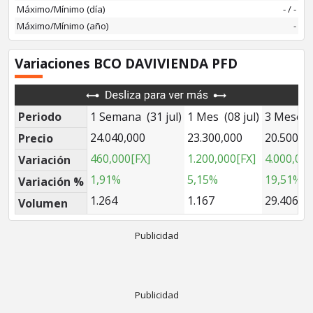
Máximo/Mínimo (día)
-
/
-
Máximo/Mínimo (año)
-
Variaciones BCO DAVIVIENDA PFD
Periodo
1 Semana (31 jul)
1 Mes (08 jul)
3 Meses 
24.040,000
23.300,000
20.500,0
Precio
460,000[FX]
1.200,000[FX]
4.000,000
Variación
1,91%
5,15%
19,51%
Variación %
1.264
1.167
29.406
Volumen
Publicidad
Publicidad